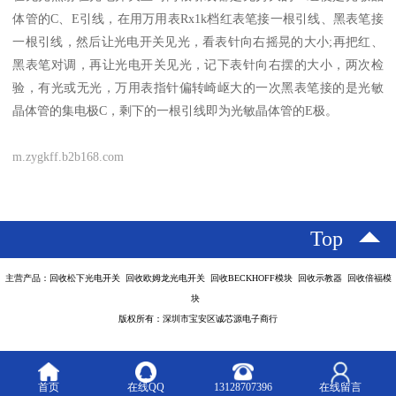
体管的C、E引线，在用万用表Rx1k档红表笔接一根引线、黑表笔接
一根引线，然后让光电开关见光，看表针向右摇晃的大小;再把红、
黑表笔对调，再让光电开关见光，记下表针向右摆的大小，两次检
验，有光或无光，万用表指针偏转崎岖大的一次黑表笔接的是光敏
晶体管的集电极C，剩下的一根引线即为光敏晶体管的E极。
m.zygkff.b2b168.com
Top
主营产品：回收松下光电开关 回收欧姆龙光电开关 回收BECKHOFF模块 回收示教器 回收倍福模
块
版权所有：深圳市宝安区诚芯源电子商行
首页
在线QQ
13128707396
在线留言