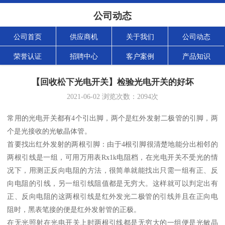
公司动态
公司首页
供应商机
关于我们
公司动态
荣誉认证
招聘中心
客户案例
产品知识
【回收松下光电开关】检验光电开关的好坏
2021-06-02
浏览次数：
2094
次
常用的光电开关都有4个引出脚，两个是红外发射二极管的引脚，两
个是光接收的光敏晶体管。
首要找出红外发射的两根引脚：由于4根引脚很清楚地能分出相邻的
两根引线是一组，可用万用表Rx1k电阻档，在光电开关不受光的情
况下，用测正反向电阻的方法，很简单就能找出只需一组有正、反
向电阻的引线，另一组引线阻值都是无穷大。这样就可以判定出有
正、反向电阻的这两根引线是红外发光二极管的引线并且在正向电
阻时，黑表笔接的便是红外发射管的正极。
在无光照射在光电开关上时两根引线都是无穷大的一组便是光敏晶