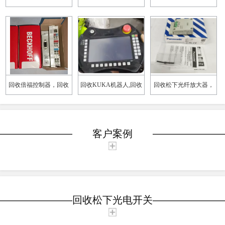
电，欧姆龙开关真诚报
话 上门回收 响应速度快
门回收
价
回收倍福控制器，回收
回收KUKA机器人,回收
回收松下光纤放大器，
倍福模块，回收人脸识
库卡示教器，回收安川
回收yamatake接近开关，
别系统
示教器
回收倍福模块
客户案例
回收松下光电开关