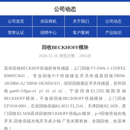
公司动态
公司首页
供应商机
关于我们
公司动态
荣誉认证
招聘中心
客户案例
产品知识
回收BECKHOFF模块
2020-12-16
浏览次数：
2065
次
高价回收BECKHOF倍福所有传感器，上门回收VT-SWA-1-13/DFEE
R900913641， 专业回收P+F倍福接近开关传感器回收NBN8-
18GM60-A2 NBN8-18GM50-EO，深圳回收接近开关传感器，苏州回
收gam8-118gm-n1 p1 d1 a1 n2，宁波回收EL2502德国倍福
BECKHOFF模块，不放假回收BECKHOFF倍福模块，上门回收
EP1018-0001，石岩回收倍福KL4031 EL2541，天津回收KL3458，虎
门回收KL3458高埗回收BECKHOFF倍福plc模块，p+f回收倍福光电
开关,回收倍福光电开关多少钱 广告长期有效，全国回收，欢迎来
电！