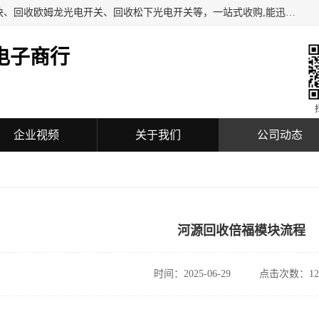
深圳市福田区诚芯源电子商行主营业务：回收BECKHOFF模块、回收欧姆龙光电开关、回收松下光电开关等，一站式收购,能迅速便捷为客户消化库存、减少仓储、回笼资金，我们交易灵活方便，现金支付，价格优势合理，热情欢迎有库存需要处理的客户。
电子商行
企业视频
关于我们
公司动态
河源回收倍福模块流程
时间：2025-06-29
点击次数：12