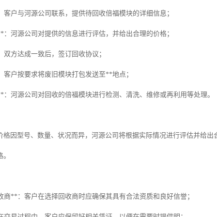
集**：客户与河源公司联系，提供待回收倍福模块的详细信息；
报价**：河源公司对提供的信息进行评估，并给出合理的价格；
议**：双方达成一致后，签订回收协议；
输**：客户按要求将废旧模块打包发送至**地点；
处理**：河源公司对回收的倍福模块进行检测、清洗、维修或再利用等处理。
价格因型号、数量、状况而异，河源公司将根据实际情况进行评估并给出
格。
规回收商**：客户在选择回收商时应确保其具有合法资质和良好信誉；
**：在交易过程中，客户应保留好相关凭证，以便在需要时提供明；