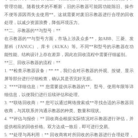
管理功能。随着技术的不断新，旧的示教器可能因功能陈旧、操作
不便等原因而失去使用**。这就需要对废旧示教器进行合理的回收
处理，以减少资源浪费，降低环境压力。
**二、示教器的**与型号：**
在示教器的**与型号方面，市场上涉及众多**，如ABB、三菱、发
那科（FANUC）、库卡（KUKA）等。不同**和型号的示教器在功
能性能、结构设计上存在差异，因此在回收流程中需要仔细鉴别。
**三、回收示教器的流程：**
1. **检查示教器设备：** **，我们会对示教器的外观、按键、显示
屏等部分进行仔细检查，确认其是否完好无损。
2. ****详细信息：** 您需要提供示教器的**、型号、使用年限等详
细信息，以便我们进行后续评估和处理。
3. **联络回收商：** 您可以通过网络搜索或**寻找合适的示教器回
收商，与其联系并沟通示教器的种类、数量和现状。
4. **评估与报价：** 回收商会根据实际情况对示教器进行评估，并
提供相应的回收价格。双方达成一致后，即可进行交易。
5. **处理与再利用：** 回收商将对所回收的示教器进行合理处理，