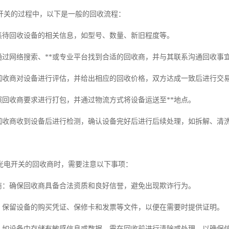
开关的过程中，以下是一般的回收流程：
收集待回收设备的相关信息，如型号、数量、新旧程度等。
：通过网络搜索、**或专业平台找到合适的回收商，并与其联系沟通回收事
：回收商对设备进行评估，并给出相应的回收价格，双方达成一致后进行交
按照回收商要求进行打包，并通过物流方式将设备运送至**地点。
：回收商收到设备后进行检测，确认设备完好后进行后续处理，如拆解、清
光电开关的回收商时，需要注意以下事项：
收商：确保回收商具备合法资质和良好信誉，避免出现欺诈行为。
证：保留设备的购买凭证、保修卡和发票等文件，以便在需要时提供证明。
全：如设备中存储有敏感信息或数据，需在回收前进行清除或处理，以确保