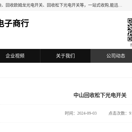
深圳市福田区诚芯源电子商行主营业务：回收BECKHOFF模块、回收欧姆龙光电开关、回收松下光电开关等，一站式收购,能迅速便捷为客户消化库存、减少仓储、回笼资金，我们交易灵活方便，现金支付，价格优势合理，热情欢迎有库存需要处理的客户。
电子商行
企业视频
关于我们
公司动态
中山回收松下光电开关
时间：2024-09-03
点击次数：91