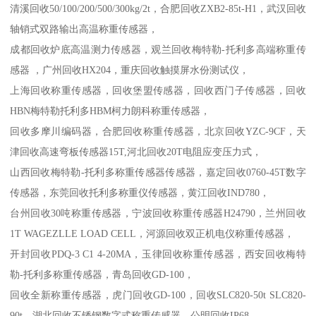
清溪回收50/100/200/500/300kg/2t，合肥回收ZXB2-85t-H1，武汉回收
轴销式双路输出高温称重传感器，
成都回收炉底高温测力传感器，观兰回收梅特勒-托利多高端称重传
感器 ，广州回收HX204，重庆回收触摸屏水份测试仪，
上海回收称重传感器，回收堡盟传感器，回收西门子传感器，回收
HBN梅特勒托利多HBM柯力朗科称重传感器，
回收多摩川编码器，合肥回收称重传感器，北京回收YZC-9CF，天
津回收高速弯板传感器15T,河北回收20T电阻应变压力式，
山西回收梅特勒-托利多称重传感器传感器，嘉定回收0760-45T数字
传感器，东莞回收托利多称重仪传感器，黄江回收IND780，
台州回收30吨称重传感器，宁波回收称重传感器H24790，兰州回收
1T WAGEZLLE LOAD CELL，河源回收双正机电仪称重传感器，
开封回收PDQ-3 C1 4-20MA，玉律回收称重传感器，西安回收梅特
勒-托利多称重传感器，青岛回收GD-100，
回收全新称重传感器，虎门回收GD-100，
回收SLC820-50t SLC820-
90t，湖北回收不锈钢数字式称重传感器，公明回收IP68，