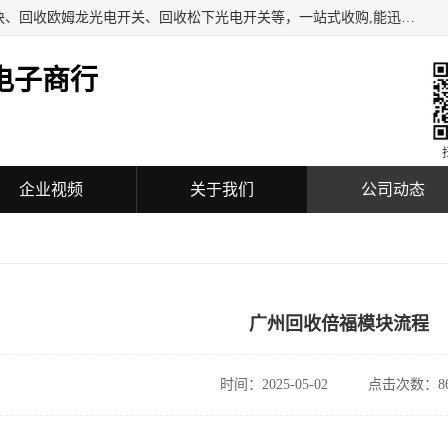
深圳市福田区诚芯源电子商行主营业务：回收BECKHOFF模块、回收欧姆龙光电开关、回收松下光电开关等，一站式收购,能迅速便捷为客户消化库存、减少仓储、回笼资金，我们交易灵活方便，现金支付，价格优势合理，热情欢迎有库存需要处理的客户。
电子商行
企业视频
关于我们
公司动态
广州回收倍福模块流程
时间：2025-05-02
点击次数：86