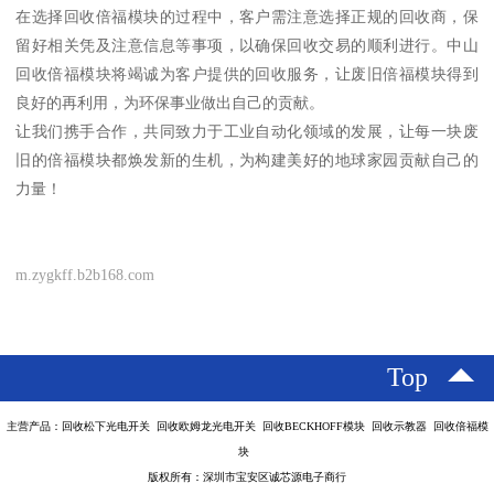
在选择回收倍福模块的过程中，客户需注意选择正规的回收商，保
留好相关凭及注意信息等事项，以确保回收交易的顺利进行。中山
回收倍福模块将竭诚为客户提供的回收服务，让废旧倍福模块得到
良好的再利用，为环保事业做出自己的贡献。
让我们携手合作，共同致力于工业自动化领域的发展，让每一块废
旧的倍福模块都焕发新的生机，为构建美好的地球家园贡献自己的
力量！
m.zygkff.b2b168.com
Top
主营产品：回收松下光电开关 回收欧姆龙光电开关 回收BECKHOFF模块 回收示教器 回收倍福模
块
版权所有：深圳市宝安区诚芯源电子商行