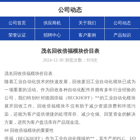
公司动态
公司首页
供应商机
关于我们
公司动态
荣誉认证
招聘中心
客户案例
产品知识
茂名回收倍福模块价目表
2024-12-30
浏览次数：
819
次
茂名回收倍福模块价目表
随着工业自动化技术的快速发展，回收废旧工业自动化模块已成为
一项重要的活动。作为回收各种自动化配件并拥有多年行业经验的
公司，我们特别针对德国倍福（BECKHOFF）**的工业自动化模块
展开回收工作。回收倍福模块不仅有助于减少资源浪费和环境污
染，还能为客户提供便捷的处理库存、减少仓储、回笼资金的解决
方案，进而为客户盘活库存产品现金流。
## 回收倍福模块的重要性
倍福（BECKHOFF）作为工业自动化领域的**，其生产的PLC、I/O