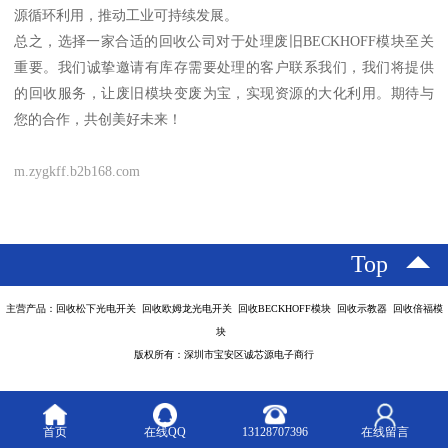
源循环利用，推动工业可持续发展。
总之，选择一家合适的回收公司对于处理废旧BECKHOFF模块至关
重要。我们诚挚邀请有库存需要处理的客户联系我们，我们将提供
的回收服务，让废旧模块变废为宝，实现资源的大化利用。期待与
您的合作，共创美好未来！
m.zygkff.b2b168.com
Top
主营产品：回收松下光电开关 回收欧姆龙光电开关 回收BECKHOFF模块 回收示教器 回收倍福模
块
版权所有：深圳市宝安区诚芯源电子商行
首页
在线QQ
13128707396
在线留言