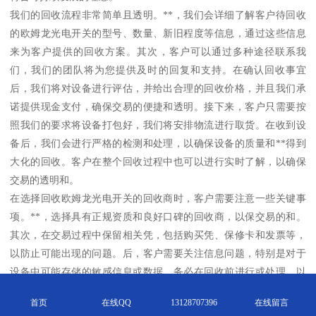
我们的回收流程非常简单且透明。**，我们会详细了解客户待回收
的欧姆龙光电开关的型号、数量、新旧程度等信息，通过这些信息
来为客户提供的回收方案。其次，客户可以通过多种途径联系我
们，我们的团队将为您提供及时的回复和支持。在确认回收事宜
后，我们将对设备进行评估，并给出合理的回收价格，并且我们承
诺提供现金支付，确保交易的便捷和透明。接下来，客户只需要按
照我们的要求将设备打包好，我们将安排物流进行取货。在收到设
备后，我们会进行严格的检测和处理，以确保设备的质量和**得到
大化的回收。客户在整个回收过程中也可以进行实时了解，以确保
交易的透明和。
在选择回收欧姆龙光电开关的回收商时，客户需要注意一些关键事
项。**，选择具有正规资质和良好口碑的回收商，以保交易的和。
其次，在交易过程中保留相关凭，包括购买凭、保修卡和发票等，
以防止可能出现的问题。后，客户需要关注信息问题，特别是对于
设备中可能存储的敏感信息或数据，务必在回收前进行或处理，以
保护个人隐私和信息。
首页
在线QQ
13128707396
在线留言
在汕头，有许多良好的回收商可以为您提供欧姆龙光电开关的回收