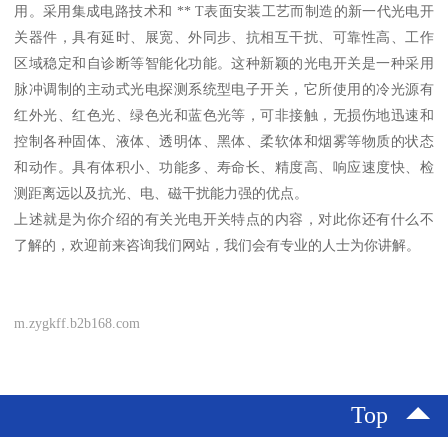
用。采用集成电路技术和 ** T表面安装工艺而制造的新一代光电开
关器件，具有延时、展宽、外同步、抗相互干扰、可靠性高、工作
区域稳定和自诊断等智能化功能。这种新颖的光电开关是一种采用
脉冲调制的主动式光电探测系统型电子开关，它所使用的冷光源有
红外光、红色光、绿色光和蓝色光等，可非接触，无损伤地迅速和
控制各种固体、液体、透明体、黑体、柔软体和烟雾等物质的状态
和动作。具有体积小、功能多、寿命长、精度高、响应速度快、检
测距离远以及抗光、电、磁干扰能力强的优点。
上述就是为你介绍的有关光电开关特点的内容，对此你还有什么不
了解的，欢迎前来咨询我们网站，我们会有专业的人士为你讲解。
m.zygkff.b2b168.com
Top